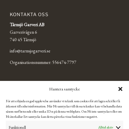
KONTAKTA OSS
Tärnsjö Garveri AB
Garverivägen 6
740 45 Tärnsjö
info@tarnsjogarveri.se
Organisationsnummer: 556474-7797
TÄRNSJÖ OUTLET
Hantera samtycke
Se Tärnsjö Outlets Facebooksida för mer information och
För att erbjuda en god upplevelse använder vi teknik som cookies för att lagra och/eller få
aktuella öppettider.
åtkomst till enhetsinformation. När Ni samtycker till dessa tekniker kan vi behandla data
såsom surfbeteende eller unika ID:n på denna webbplats. Om Ni inte samtycker eller om
Ni återkallar Ert samtycke kan detta påverka vissa funktioner negativt.
Integritetspolicy & hantering av Cookies
Funktionell
Alltid aktiv