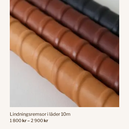
Lindningsremsor i läder 10m
Prisintervall:
1 800
kr
–
2 900
kr
1