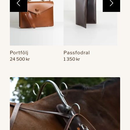
Weekend-bag
Läderväska 3-in-1
24 500
kr
17 000
kr