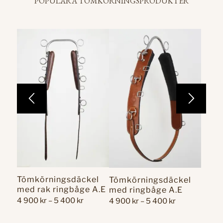
POPULÄRA TÖMKÖRNINGSPRODUKTER
Tömkörningsdäckel
Tömkörningsdäckel
med rak ringbåge A.E
med ringbåge A.E
Prisintervall:
Prisintervall:
4 900
kr
–
5 400
kr
4 900
kr
–
5 400
kr
4
4