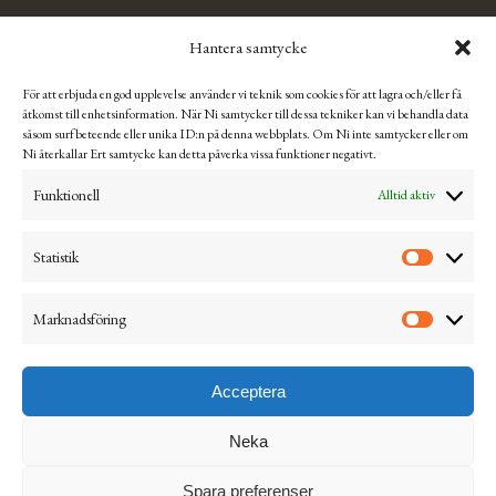
TÄRNSJÖ OUTLET
Hantera samtycke
Se Tärnsjö Outlets Facebooksida för mer information och
För att erbjuda en god upplevelse använder vi teknik som cookies för att lagra och/eller få
aktuella öppettider.
åtkomst till enhetsinformation. När Ni samtycker till dessa tekniker kan vi behandla data
såsom surfbeteende eller unika ID:n på denna webbplats. Om Ni inte samtycker eller om
Ni återkallar Ert samtycke kan detta påverka vissa funktioner negativt.
Integritetspolicy & hantering av Cookies
Funktionell
Alltid aktiv
Köpvillkor
Ångra & returnera
Statistik
Mitt konto
Marknadsföring
Visselblåsning
Acceptera
Neka
© 2026 Tärnsjö Garveri AB
Spara preferenser