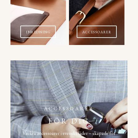
INREDNING
ACCESSOARER
ACCESSOARER
FÖR DIG
Vackra accessoarer i svenskt läder – skapade för