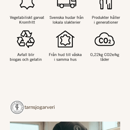
tarnsjogarveri