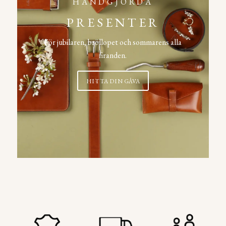
HANDGJORDA
PRESENTER
För jubilaren, bröllopet och sommarens alla
firanden.
HITTA DIN GÅVA