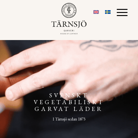
SVENSKT
VEGETABILISKT
GARVAT LÄDER
I Tärnsjö sedan 1873