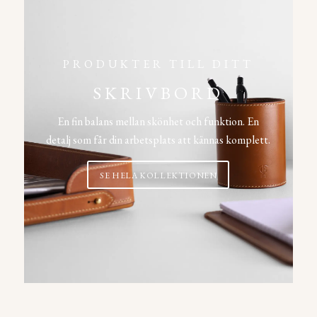
PRODUKTER TILL DITT
SKRIVBORD
En fin balans mellan skönhet och funktion. En
detalj som får din arbetsplats att kännas komplett.
SE HELA KOLLEKTIONEN