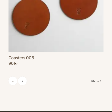
Coasters 005
90
kr
1
2
Sida 1 av 2