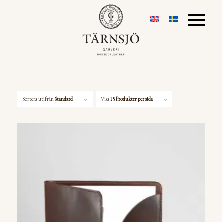
Sortera utifrån
Standard
Visa
15 Produkter per sida