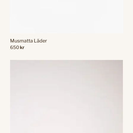
Musmatta Läder
650
kr