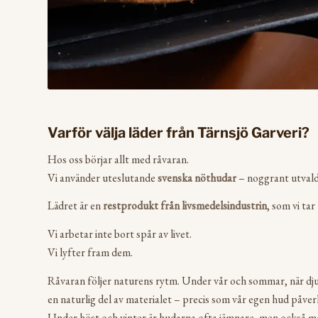
Varför välja läder från Tärnsjö Garveri?
Hos oss börjar allt med råvaran.
Vi använder uteslutande
svenska nöthudar
– noggrant utvalda
Lädret är en
restprodukt från livsmedelsindustrin
, som vi tar
Vi arbetar inte bort spår av livet.
Vi lyfter fram dem.
Råvaran följer naturens rytm. Under vår och sommar, när djure
en naturlig del av materialet – precis som vår egen hud påverk
Under höst och vinter är hudarna ofta jämnare, men också me