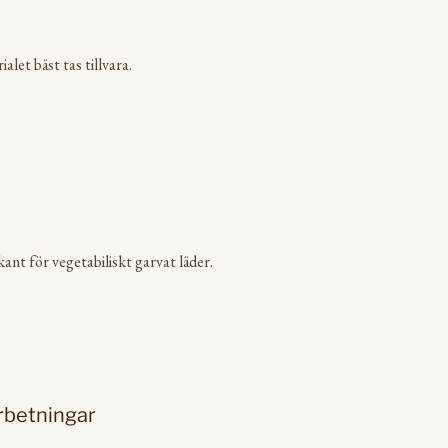
let bäst tas tillvara.
kant för vegetabiliskt garvat läder.
rbetningar