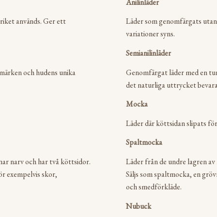
Anilinläder
riket används. Ger ett
Läder som genomfärgats utan t
variationer syns.
Semianilinläder
, märken och hudens unika
Genomfärgat läder med en tun
det naturliga uttrycket bevara
Mocka
Läder där köttsidan slipats fö
Spaltmocka
nar narv och har två köttsidor.
Läder från de undre lagren av 
ör exempelvis skor,
Säljs som spaltmocka, en gröv
och smedförkläde.
Nubuck