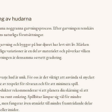
ng av hudarna
ma noggranna garvningsprocess. Efter garvningen renskärs
ns naturliga förutsättningar.
garvning och bygger på hur djuret har levt sitt liv. Märken
liga variationer är en del av materialet och påverkar vilken
arvningen är densamma oavsett gradering.
varje hud är unik. För oss är det viktigt att använda så mycket
e av respekt för råvaran och för att minimera spill.
dukter rekommenderar vi att planera din skärning så att
rna runt omkring. Spillbitar lämpar sig väl för mindre
 men fungerar även utmärkt till mindre framträdande delar
ller insidor.