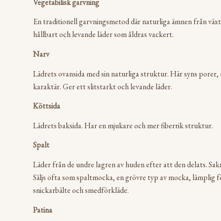
Vegetabilisk garvning
En traditionell garvningsmetod där naturliga ämnen från växt
hållbart och levande läder som åldras vackert.
Narv
Lädrets ovansida med sin naturliga struktur. Här syns porer
karaktär. Ger ett slitstarkt och levande läder.
Köttsida
Lädrets baksida. Har en mjukare och mer fiberrik struktur.
Spalt
Läder från de undre lagren av huden efter att den delats. Sak
Säljs ofta som spaltmocka, en grövre typ av mocka, lämplig f
snickarbälte och smedförkläde.
Patina