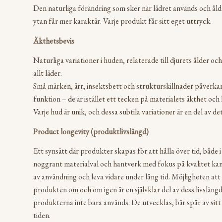
Den naturliga förändring som sker när lädret används och åld
ytan får mer karaktär. Varje produkt får sitt eget uttryck.
Äkthetsbevis
Naturliga variationer i huden, relaterade till djurets ålder 
allt läder.
Små märken, ärr, insektsbett och strukturskillnader påverkar
funktion – de är istället ett tecken på materialets äkthet oc
Varje hud är unik, och dessa subtila variationer är en del av d
Product longevity (produktlivslängd)
Ett synsätt där produkter skapas för att hålla över tid, både
noggrant materialval och hantverk med fokus på kvalitet kan
av användning och leva vidare under lång tid. Möjligheten at
produkten om och om igen är en självklar del av dess livslängd
produkterna inte bara används. De utvecklas, bär spår av sitt 
tiden.