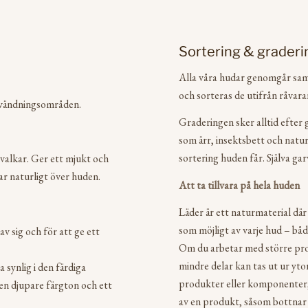
Sortering & graderi
Alla våra hudar genomgår sam
och sorteras de utifrån råvara
användningsområden.
Graderingen sker alltid efter 
som ärr, insektsbett och natur
sortering huden får. Själva g
valkar. Ger ett mjukt och
ar naturligt över huden.
Att ta tillvara på hela huden
Läder är ett naturmaterial där 
som möjligt av varje hud – båd
v sig och för att ge ett
Om du arbetar med större pro
mindre delar kan tas ut ur yto
 synlig i den färdiga
produkter eller komponenter,
en djupare färgton och ett
av en produkt, såsom bottnar e