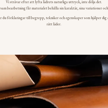
Vi strävar efter att lyfta lädrets naturliga uttryck, inte dölja det.
am bearbetning får materialet behålla sin karaktär, sina variationer och 
ar du förklaringar till begrepp, tekniker och egenskaper som hjälper dig a
rätt läder.