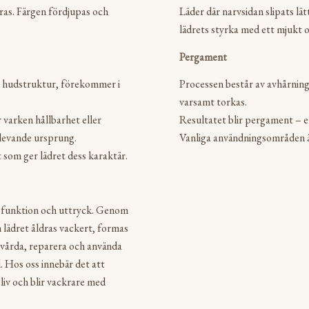
ras. Färgen fördjupas och
Läder där narvsidan slipats lä
lädrets styrka med ett mjukt o
Pergament
och hudstruktur, förekommer i
Processen består av avhårning
varsamt torkas.
 varken hållbarhet eller
Resultatet blir pergament – et
h levande ursprung.
Vanliga användningsområden ä
et som ger lädret dess karaktär.
 i funktion och uttryck. Genom
 lädret åldras vackert, formas
t vårda, reparera och använda
. Hos oss innebär det att
liv och blir vackrare med