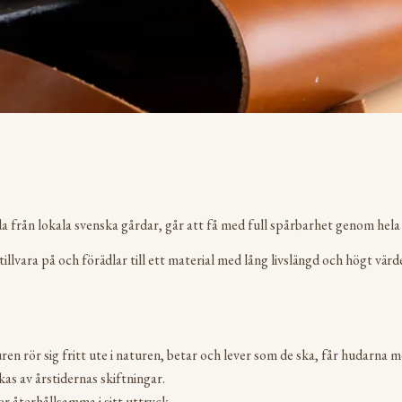
 från lokala svenska gårdar, går att få med full spårbarhet genom hela
 tillvara på och förädlar till ett material med lång livslängd och högt värd
n rör sig fritt ute i naturen, betar och lever som de ska, får hudarna me
as av årstidernas skiftningar.
r återhållsamma i sitt uttryck.