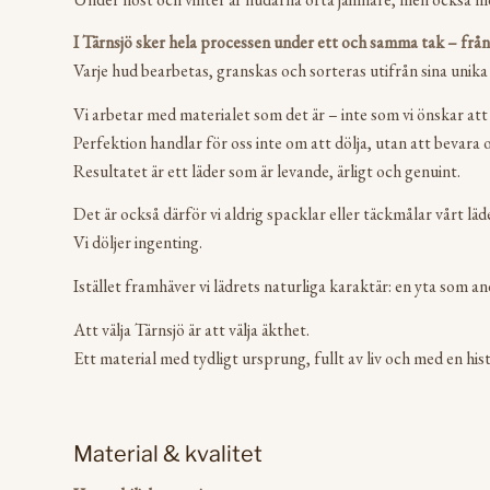
I Tärnsjö sker hela processen under ett och samma tak – från r
Varje hud bearbetas, granskas och sorteras utifrån sina unika
Vi arbetar med materialet som det är – inte som vi önskar att
Perfektion handlar för oss inte om att dölja, utan att bevara 
Resultatet är ett läder som är levande, ärligt och genuint.
Det är också därför vi aldrig spacklar eller täckmålar vårt läd
Vi döljer ingenting.
Istället framhäver vi lädrets naturliga karaktär: en yta som an
Att välja Tärnsjö är att välja äkthet.
Ett material med tydligt ursprung, fullt av liv och med en hi
Material & kvalitet