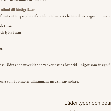
åhud till färdigt läder.
 förutsättningar, där erfarenheten hos våra hantverkare avgör hur materia
 det vore.
och lyfta fram.
er.
das, åldras och utvecklar en vacker patina över tid – något som är signifi
storia som fortsätter tillsammans med sin användare.
Lädertyper och bea