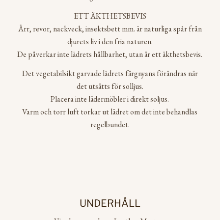
ETT ÄKTHETSBEVIS
Ärr, revor, nackveck, insektsbett mm. är naturliga spår från
djurets liv i den fria naturen.
De påverkar inte lädrets hållbarhet, utan är ett äkthetsbevis.
Det vegetabilsikt garvade lädrets färgnyans förändras när
det utsätts för solljus.
Placera inte lädermöbler i direkt soljus.
Varm och torr luft torkar ut lädret om det inte behandlas
regelbundet.
UNDERHÅLL