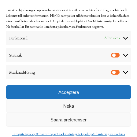
Se Tärnsjö Outlets Facebooksida för mer information och
För att erbjuda en god upplevelse använder vi teknik som cookies för att lagra och/eller få
aktuella öppettider.
åtkomst till enhetsinformation. När Ni samtycker till dessa tekniker kan vi behandla data
såsom surfbeteende eller unika ID:n på denna webbplats. Om Ni inte samtycker eller om
Ni återkallar Ert samtycke kan detta påverka vissa funktioner negativt.
Integritetspolicy & hantering av Cookies
Funktionell
Alltid aktiv
Köpvillkor
Ångra & returnera
Statistik
Mitt konto
Marknadsföring
Visselblåsning
Acceptera
Neka
© 2026 Tärnsjö Garveri AB
Spara preferenser
English
Svenska
Integritetspolicy & hantering av Cookies
Integritetspolicy & hantering av Cookies