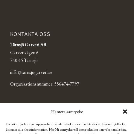
KONTAKTA OSS
Tärnsjö Garveri AB
Garverivägen 6
740 45 Tärnsjö
info@tarnsjogarveri.se
Organisationsnummer: 556474-7797
TÄRNSJÖ OUTLET
Hantera samtycke
Se Tärnsjö Outlets Facebooksida för mer information och
För att erbjuda en god upplevelse använder vi teknik som cookies för att lagra och/eller få
aktuella öppettider.
åtkomst till enhetsinformation. När Ni samtycker till dessa tekniker kan vi behandla data