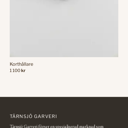
Korthållare
1 100
kr
TÄRNSJÖ GARVERI
Tärnsjö Garveri förser en specialiserad marknad som