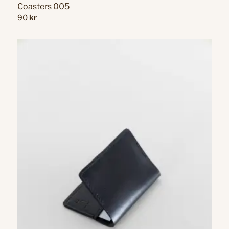
Coasters 005
90
kr