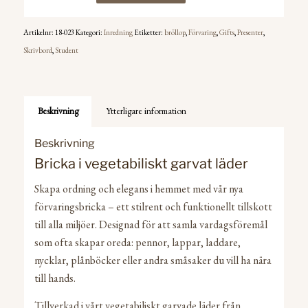
Artikelnr:
18-023
Kategori:
Inredning
Etiketter:
bröllop
,
Förvaring
,
Gifts
,
Presenter
,
Skrivbord
,
Student
Beskrivning
Ytterligare information
Beskrivning
Bricka i vegetabiliskt garvat läder
Skapa ordning och elegans i hemmet med vår nya
förvaringsbricka – ett stilrent och funktionellt tillskott
till alla miljöer. Designad för att samla vardagsföremål
som ofta skapar oreda: pennor, lappar, laddare,
nycklar, plånböcker eller andra småsaker du vill ha nära
till hands.
Tillverkad i vårt vegetabiliskt garvade läder från