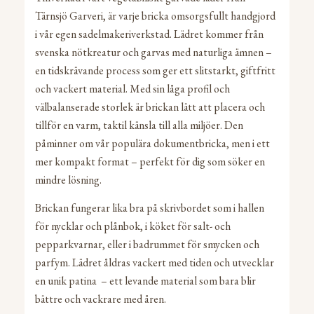
Tärnsjö Garveri, är varje bricka omsorgsfullt handgjord
i vår egen sadelmakeriverkstad. Lädret kommer från
svenska nötkreatur och garvas med naturliga ämnen –
en tidskrävande process som ger ett slitstarkt, giftfritt
och vackert material. Med sin låga profil och
välbalanserade storlek är brickan lätt att placera och
tillför en varm, taktil känsla till alla miljöer. Den
påminner om vår populära dokumentbricka, men i ett
mer kompakt format – perfekt för dig som söker en
mindre lösning.
Brickan fungerar lika bra på skrivbordet som i hallen
för nycklar och plånbok, i köket för salt- och
pepparkvarnar, eller i badrummet för smycken och
parfym. Lädret åldras vackert med tiden och utvecklar
en unik patina – ett levande material som bara blir
bättre och vackrare med åren.