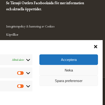
Se Tärnsjö Outlets Facebooksida för mer information
och aktuella öppettider.
Integritetspolicy & hantering av Cookies
Köpvillkor
Ångra & returnera
Mitt konto
Visselblåsning
Acceptera
Alltid aktiv
Neka
Spara preferenser