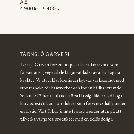
A.E
Prisintervall:
4 900
kr
–
5 400
kr
4
900 kr
till
5
400 kr
TÄRNSJÖ GARVERI
Tärnsjö Garveri förser en specialiserad marknad som
förväntar sig vegetabiliskt garvat läder av allra högsta
kvalitet. Vi utvecklar kontinuerligt vår verksamhet med
stor respekt för hantverket och för en hållbar framtid.
Sedan 1873 har vi erbjudit förstklassigt läder med höga
krav på estetik och produkter som förväntas hålla under
en livstid. Vårt fokus är inte främst trender utan på att
tillverka välgjorda produkter med en tidlös design.