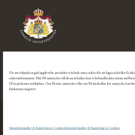
För att erbjuda en god upplevelse använder vi teknik som cookies för att lagra och/eller få åtko
enhetsinformation. När Ni samtycker till dessa tekniker kan vi behandla data såsom surfbete
ID:n på denna webbplats. Om Ni inte samtycker eller om Ni återkallar Ert samtycke kan det
funktioner negativt.
© 2026 Tärnsjö Garveri AB
Integritetspolicy & hantering av Cookies
Integritetspolicy & hantering av Cookies