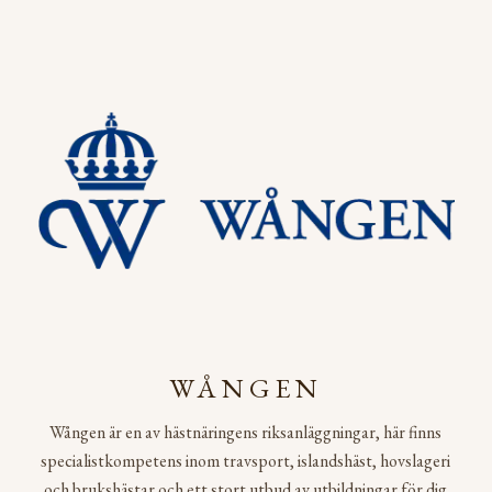
WÅNGEN
Wången är en av hästnäringens riksanläggningar, här finns
specialistkompetens inom travsport, islandshäst, hovslageri
och brukshästar och ett stort utbud av utbildningar för dig