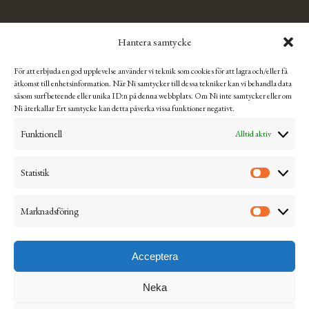
TÄRNSJÖ OUTLET
Hantera samtycke
Se Tärnsjö Outlets Facebooksida för mer information och
För att erbjuda en god upplevelse använder vi teknik som cookies för att lagra och/eller få
aktuella öppettider.
åtkomst till enhetsinformation. När Ni samtycker till dessa tekniker kan vi behandla data
såsom surfbeteende eller unika ID:n på denna webbplats. Om Ni inte samtycker eller om
Ni återkallar Ert samtycke kan detta påverka vissa funktioner negativt.
Integritetspolicy & hantering av Cookies
Funktionell
Alltid aktiv
Köpvillkor
Ångra & returnera
Statistik
Mitt konto
Marknadsföring
Visselblåsning
Acceptera
Neka
© 2026 Tärnsjö Garveri AB