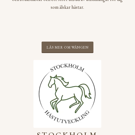
som älskar hästar.
LÄS MER OM WÅNGEN
STOCKHOLM