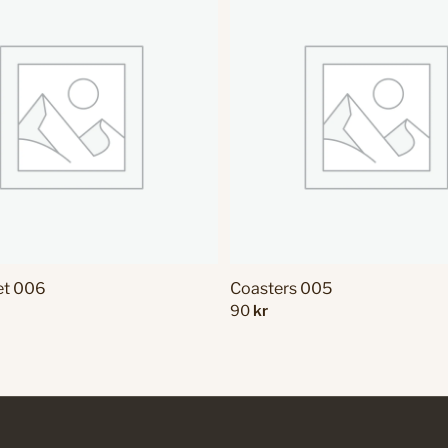
et 006
Coasters 005
90
kr