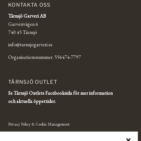
KONTAKTA OSS
Tärnsjö Garveri AB
Garverivägen 6
740 45 Tärnsjö
info@tarnsjogarveri.se
Organisationsnummer: 556474-7797
TÄRNSJÖ OUTLET
Se Tärnsjö Outlets Facebooksida för mer information
och aktuella öppettider.
Privacy Policy & Cookie Management
Terms of Purchase