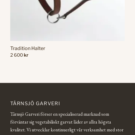
Tradition Halter
2 600
kr
TÄRNSJÖ GARVERI
Tärnsjö Garveri förser en specialiserad marknad som
förväntar sig vegetabiliskt garvat läder av allra högsta
kvalitet. Vi utvecklar kontinuerligt vår verksamhet med stor