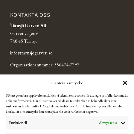
KONTAKTA OSS
Tärnsjö Garveri AB
Garverivägen 6
740 45 Tärnsjö
info@tarnsjogarveri.se
Organisationsnummer: 556474-7797
Hantera samtycke
TÄRNSJÖ OUTLET
För att ge en bra upplevelse använder vi teknik som cookies för att lagra och/eller komma åt
Se Tärnsjö Outlets Facebooksida för mer information och
enhetsinformation. När du samtycker till dessa tekniker kan vi behandla data som
aktuella öppettider.
surfbeteende eller unika ID:n på denna webbplats. Om du inte samtycker eller om du
återkallar ditt samtycke kan detta påverka vissa funktioner negativt.
Funktionell
Always active
Privacy Policy & Cookie Management