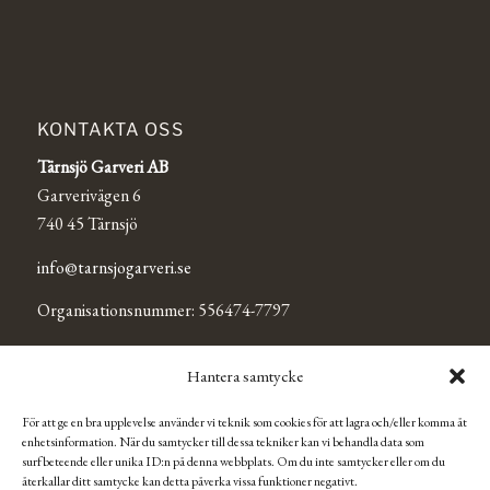
KONTAKTA OSS
Tärnsjö Garveri AB
Garverivägen 6
740 45 Tärnsjö
info@tarnsjogarveri.se
Organisationsnummer: 556474-7797
Hantera samtycke
TÄRNSJÖ OUTLET
För att ge en bra upplevelse använder vi teknik som cookies för att lagra och/eller komma åt
Se Tärnsjö Outlets Facebooksida för mer information och
enhetsinformation. När du samtycker till dessa tekniker kan vi behandla data som
aktuella öppettider.
surfbeteende eller unika ID:n på denna webbplats. Om du inte samtycker eller om du
återkallar ditt samtycke kan detta påverka vissa funktioner negativt.