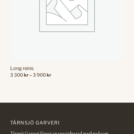
Long reins
Price
3 300
kr
–
3 900
kr
range:
3
300 kr
through
3
900 kr
TÄRNSJÖ GARVERI
Tärnsjö Garveri förser en specialiserad marknad som