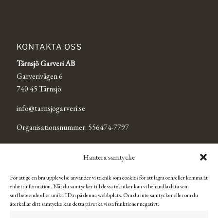
KONTAKTA OSS
Tärnsjö Garveri AB
Garverivägen 6
740 45 Tärnsjö
info@tarnsjogarveri.se
Organisationsnummer: 556474-7797
Hantera samtycke
TÄRNSJÖ OUTLET
För att ge en bra upplevelse använder vi teknik som cookies för att lagra och/eller komma åt
Se Tärnsjö Outlets Facebooksida för mer information och
enhetsinformation. När du samtycker till dessa tekniker kan vi behandla data som
aktuella öppettider.
surfbeteende eller unika ID:n på denna webbplats. Om du inte samtycker eller om du
återkallar ditt samtycke kan detta påverka vissa funktioner negativt.