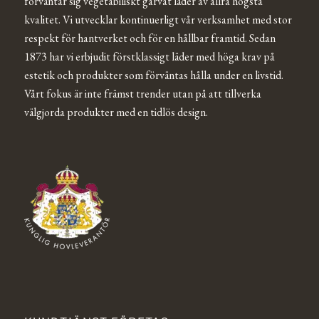
förväntar sig vegetabiliskt garvat läder av allra högsta
kvalitet. Vi utvecklar kontinuerligt vår verksamhet med stor
respekt för hantverket och för en hållbar framtid. Sedan
1873 har vi erbjudit förstklassigt läder med höga krav på
estetik och produkter som förväntas hålla under en livstid.
Vårt fokus är inte främst trender utan på att tillverka
välgjorda produkter med en tidlös design.