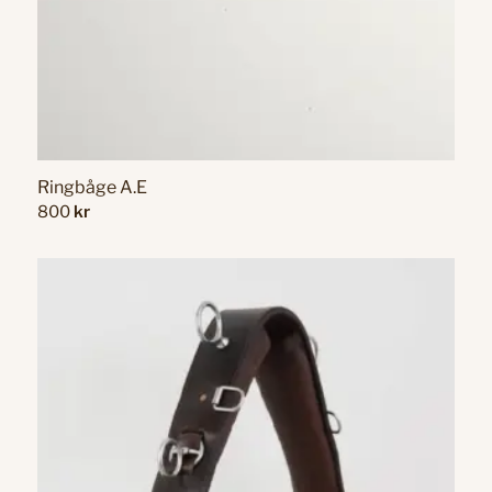
Ringbåge A.E
800
kr