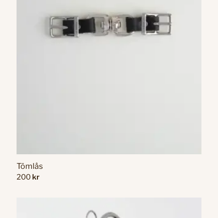
Tömlås
200
kr