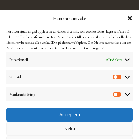
TÄRNSJÖ OUTLET
Hantera samtycke
Se Tärnsjö Outlets Facebooksida för mer information och
För att erbjuda en god upplevelse använder vi teknik som cookies för att lagra och/eller få
aktuella öppettider.
åtkomst till enhetsinformation. När Ni samtycker till dessa tekniker kan vi behandla data
såsom surfbeteende eller unika ID:n på denna webbplats. Om Ni inte samtycker eller om
Ni återkallar Ert samtycke kan detta påverka vissa funktioner negativt.
Integritetspolicy & hantering av Cookies
Funktionell
Alltid aktiv
Köpvillkor
Ångra & returnera
Statistik
Mitt konto
Marknadsföring
Visselblåsning
Acceptera
Neka
© 2026 Tärnsjö Garveri AB