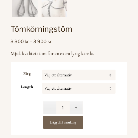
Tömkörningstöm
Prisintervall:
3 300
kr
–
3 900
kr
3
Mjuk kvalitetstöm för en extra lyxig känsla.
300 kr
till
3
Färg
900 kr
Length
Lägg till i varukorg