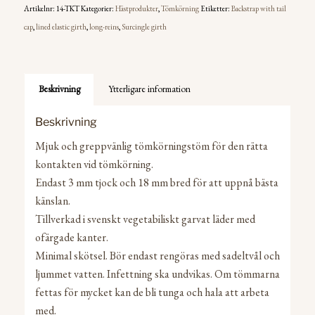
Artikelnr:
14-TKT
Kategorier:
Hästprodukter
,
Tömkörning
Etiketter:
Backstrap with tail
cap
,
lined elastic girth
,
long-reins
,
Surcingle girth
Beskrivning
Ytterligare information
Beskrivning
Mjuk och greppvänlig tömkörningstöm för den rätta
kontakten vid tömkörning.
Endast 3 mm tjock och 18 mm bred för att uppnå bästa
känslan.
Tillverkad i svenskt vegetabiliskt garvat läder med
ofärgade kanter.
Minimal skötsel. Bör endast rengöras med sadeltvål och
ljummet vatten. Infettning ska undvikas. Om tömmarna
fettas för mycket kan de bli tunga och hala att arbeta
med.