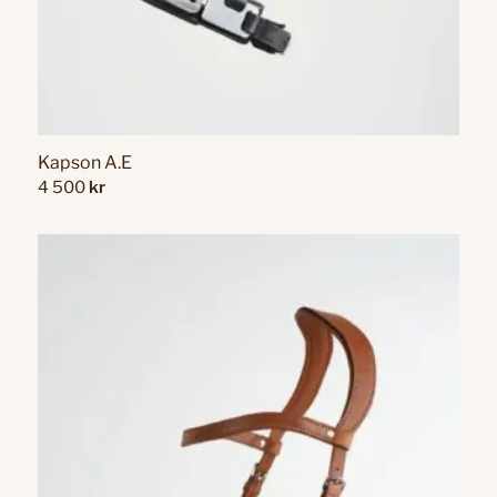
Kapson A.E
4 500
kr