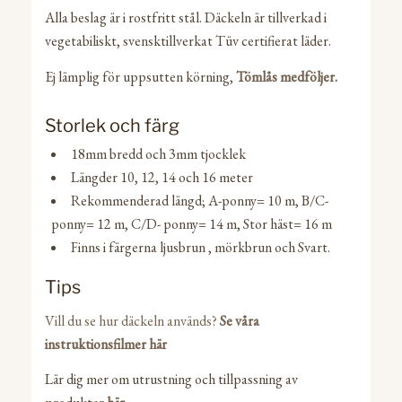
Alla beslag är i rostfritt stål. Däckeln är tillverkad i
vegetabiliskt, svensktillverkat Tüv certifierat läder.
Ej lämplig för uppsutten körning,
Tömlås medföljer.
Storlek och färg
18mm bredd och 3mm tjocklek
Längder 10, 12, 14 och 16 meter
Rekommenderad längd; A-ponny= 10 m, B/C-
ponny= 12 m, C/D- ponny= 14 m, Stor häst= 16 m
Finns i färgerna ljusbrun , mörkbrun och Svart.
Tips
Vill du se hur däckeln används?
Se våra
instruktionsfilmer här
Lär dig mer om utrustning och tillpassning av