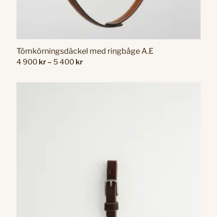
Tömkörningsdäckel med ringbåge A.E
Prisintervall:
4 900
kr
–
5 400
kr
4
900 kr
till
5
400 kr