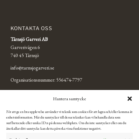
KONTAKTA OSS
Tärnsjö Garveri AB
Garverivägen 6
740 45 Tärnsjö
info@tarnsjogarveri.se
Organisationsnummer: 556474-7797
Hantera samtycke
TÄRNSJÖ OUTLET
För att ge en bra upplevelse använder vi teknik som cookies för att lagra och/eller komma åt
Se Tärnsjö Outlets Facebooksida för mer information och
enhetsinformation. När du samtycker till dessa tekniker kan vi behandla data som
aktuella öppettider.
surfbeteende eller unika ID:n på denna webbplats. Om du inte samtycker eller om du
återkallar ditt samtycke kan detta påverka vissa funktioner negativt.