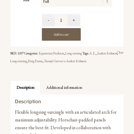
Size
Add to cart
Clear
SKU:
1107
Categories:
Equestrian Products
,
Long-reining
Tags:
A.E.
,
Anders Eriksson
,
Long-reining
,
Ring Frame
,
Tärnsjö Garveri x Anders Eriksson
Description
Additional information
Description
Flexible longeing surcingle with an articulated arch for
maximum adjustability. Horsehair-padded panels
ensure the best fit. Developed in collaboration with