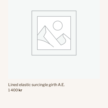
3
900 kr
Lined elastic surcingle girth A.E.
1 400
kr