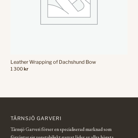
Leather Wrapping of Dachshund Bow
1 300
kr
TÄRNSJÖ GARVERI
Tärnsjö Garveri förser en specialiserad marknad som
förväntar sig vegetabiliskt garvat läder av allra högsta