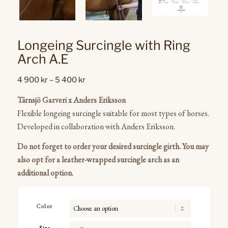
Longeing Surcingle with Ring
Arch A.E
Price
4 900
kr
–
5 400
kr
range:
Tärnsjö Garveri x Anders Eriksson
4
Flexible longeing surcingle suitable for most types of horses.
900 kr
Developed in collaboration with Anders Eriksson.
through
5
Do not forget to order your desired surcingle girth.
You may
400 kr
also opt for a leather-wrapped surcingle arch as an
additional option.
Color