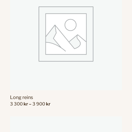
Long reins
Price
3 300
kr
–
3 900
kr
range:
3
300 kr
through