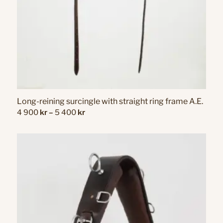
Long-reining surcingle with straight ring frame A.E.
Price
4 900
kr
–
5 400
kr
range:
4
900 kr
through
5
400 kr