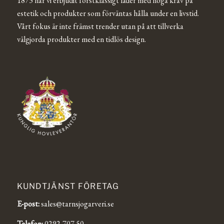
1873 har vi erbjudit förstklassigt läder med höga krav på
estetik och produkter som förväntas hålla under en livstid.
Vårt fokus är inte främst trender utan på att tillverka
välgjorda produkter med en tidlös design.
KUNDTJÄNST FÖRETAG
E-post:
sales@tarnsjogarveri.se
Telefon:
0292-707 50