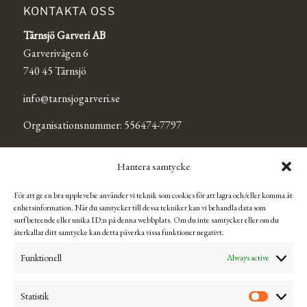
KONTAKTA OSS
Tärnsjö Garveri AB
Garverivägen 6
740 45 Tärnsjö
info@tarnsjogarveri.se
Organisationsnummer: 556474-7797
Hantera samtycke
TÄRNSJÖ OUTLET
För att ge en bra upplevelse använder vi teknik som cookies för att lagra och/eller komma åt
Se Tärnsjö Outlets Facebooksida för mer information och
enhetsinformation. När du samtycker till dessa tekniker kan vi behandla data som
aktuella öppettider.
surfbeteende eller unika ID:n på denna webbplats. Om du inte samtycker eller om du
återkallar ditt samtycke kan detta påverka vissa funktioner negativt.
Funktionell
Always active
Privacy Policy & Cookie Management
Terms of Purchase
Statistik