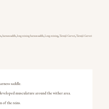
on
,
harness saddle
,
long reining harness saddle
,
Long-reining
,
Tärnsjö Garveri
,
Tärnsjö Garveri
arness saddle.
s developed musculature around the wither area.
 of the reins.