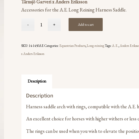
Tärnsjö Garveri x Anders Eriksson
Accessories for the A.E. Long Reining Harness Saddle.
Add to cart
SKU:
14-1450AE
Categories:
Equestrian Products
,
Long-reining
Tags:
A.E.
,
Anders Erikss
x Anders Eriksson
Description
Description
Harness saddle arch with rings, compatible with the A.E. h
An excellent choice for horses with higher withers or les
The rings can be used when you wish to elevate the position