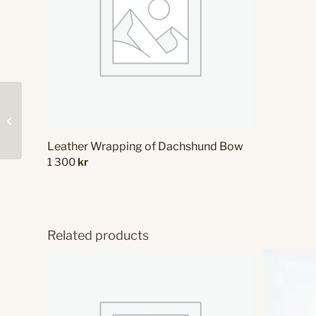
Terrets Bar A.E
Leather Wrapping of Dachshund Bow
1 300
kr
Related products