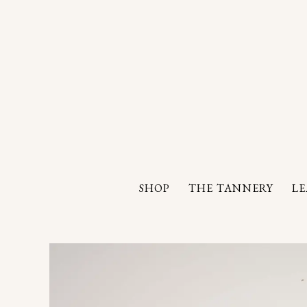
SHOP
THE TANNERY
L