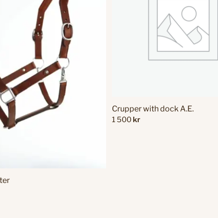
Crupper with dock A.E.
1 500
kr
ter