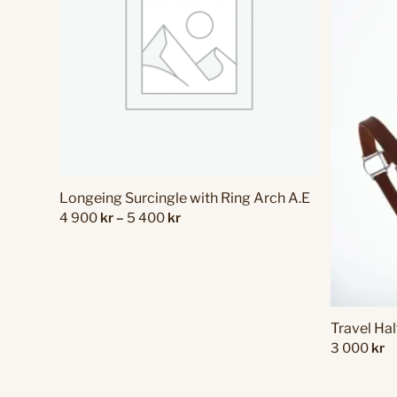
Longeing Surcingle with Ring Arch A.E
Price
4 900
kr
–
5 400
kr
range:
4
900 kr
through
5
Travel Hal
400 kr
3 000
kr